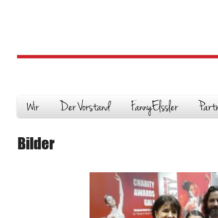
Wir
Der Vorstand
FannyElssler
Part
Bilder